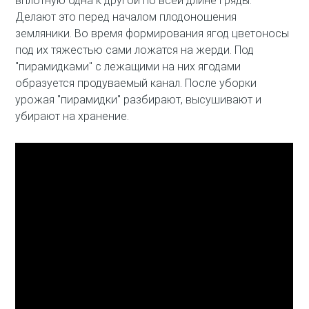
вплотную одна к другой по всей длине гряды.
Делают это перед началом плодоношения
земляники. Во время формирования ягод цветоносы
под их тяжестью сами ложатся на жерди. Под
"пирамидками" с лежащими на них ягодами
образуется продуваемый канал. После уборки
урожая "пирамидки" разбирают, высушивают и
убирают на хранение.