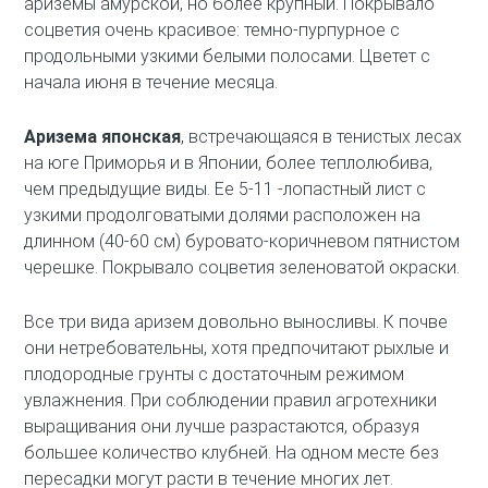
ариземы амурской, но более крупный. Покрывало
соцветия очень красивое: темно-пурпурное с
продольными узкими белыми полосами. Цветет с
начала июня в течение месяца.
Аризема японская
, встречающаяся в тенистых лесах
на юге Приморья и в Японии, более теплолюбива,
чем предыдущие виды. Ее 5-11 -лопастный лист с
узкими продолговатыми долями расположен на
длинном (40-60 см) буровато-коричневом пятнистом
черешке. Покрывало соцветия зеленоватой окраски.
Все три вида аризем довольно выносливы. К почве
они нетребовательны, хотя предпочитают рыхлые и
плодородные грунты с достаточным режимом
увлажнения. При соблюдении правил агротехники
выращивания они лучше разрастаются, образуя
большее количество клубней. На одном месте без
пересадки могут расти в течение многих лет.